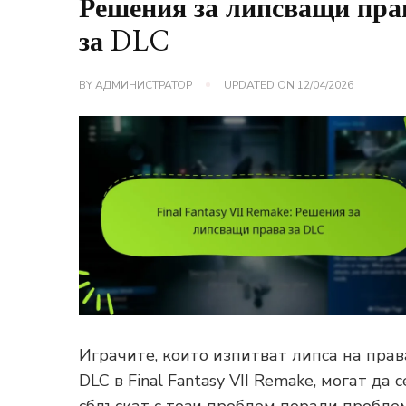
Решения за липсващи пра
за DLC
BY
АДМИНИСТРАТОР
UPDATED ON
12/04/2026
Играчите, които изпитват липса на прав
DLC в Final Fantasy VII Remake, могат да с
сблъскат с този проблем поради пробле