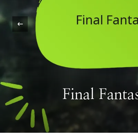
‹
лзвате