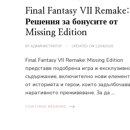
Final Fantasy VII Remake:
Решения за бонусите от
Missing Edition
BY
АДМИНИСТРАТОР
UPDATED ON
12/04/2026
Final Fantasy VII Remake: Missing Edition
представя подобрена игра и ексклузивн
съдържание, включително нови елемен
от историята и герои, които задълбочав
наративното преживяване. За да …
CONTINUE READING