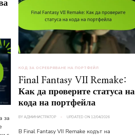
ва
КОД ЗА ОСРЕБРЯВАНЕ НА ПОРТФЕЙЛ
Final Fantasy VII Remake:
Как да проверите статуса на
кода на портфейла
а за
BY
АДМИНИСТРАТОР
UPDATED ON
12/04/2026
е
В Final Fantasy VII Remake кодът на
ми с