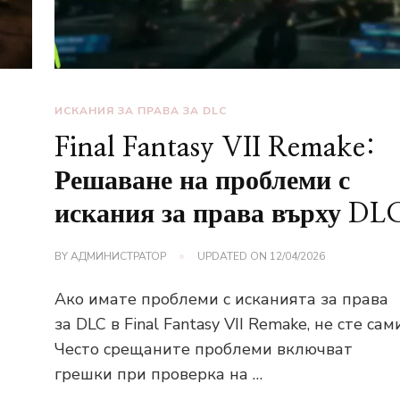
ИСКАНИЯ ЗА ПРАВА ЗА DLC
Final Fantasy VII Remake:
Решаване на проблеми с
искания за права върху DL
BY
АДМИНИСТРАТОР
UPDATED ON
12/04/2026
Ако имате проблеми с исканията за права
за DLC в Final Fantasy VII Remake, не сте сами
Често срещаните проблеми включват
грешки при проверка на …