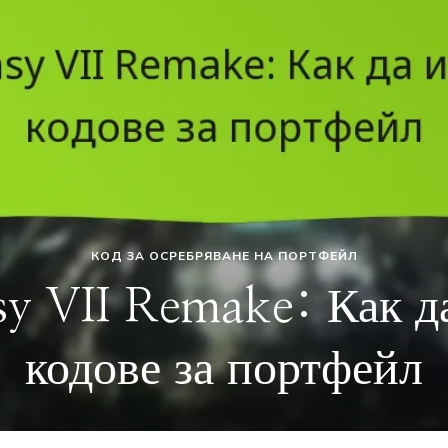
КОД
Final Fantas
осребряван