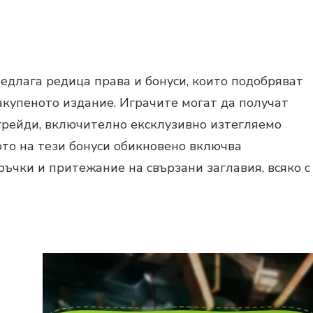
 предлага редица права и бонуси, които подобряват
акупеното издание. Играчите могат да получат
рейди, включително ексклузивно изтегляемо
то на тези бонуси обикновено включва
ъчки и притежание на свързани заглавия, всяко с