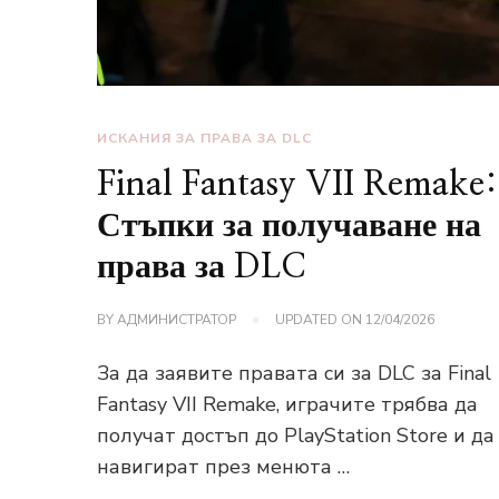
ИСКАНИЯ ЗА ПРАВА ЗА DLC
Final Fantasy VII Remake:
Стъпки за получаване на
права за DLC
BY
АДМИНИСТРАТОР
UPDATED ON
12/04/2026
За да заявите правата си за DLC за Final
Fantasy VII Remake, играчите трябва да
получат достъп до PlayStation Store и да
навигират през менюта …