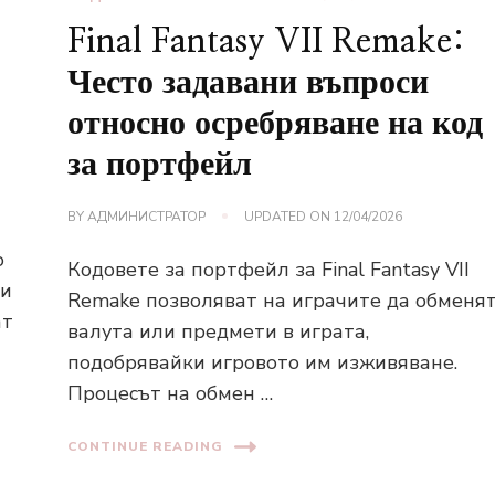
Final Fantasy VII Remake:
Често задавани въпроси
относно осребряване на код
за портфейл
BY
АДМИНИСТРАТОР
UPDATED ON
12/04/2026
о
Кодовете за портфейл за Final Fantasy VII
ти
Remake позволяват на играчите да обменя
ат
валута или предмети в играта,
подобрявайки игровото им изживяване.
Процесът на обмен …
CONTINUE READING