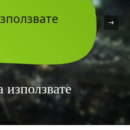
›
 ЗА ОСРЕБРЯВАНЕ НА ПОРТФЕЙЛ
y VII Remake: Стъпки 
е на код за портфейл