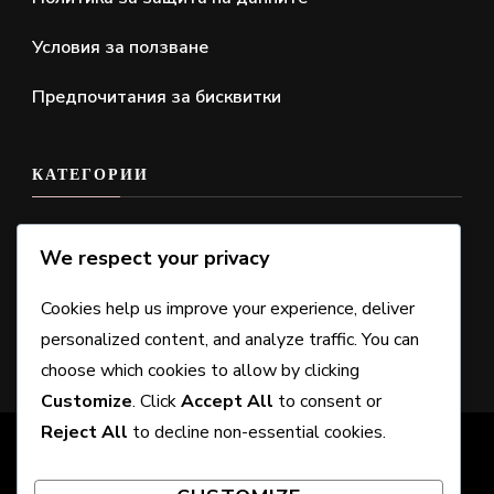
Условия за ползване
Предпочитания за бисквитки
КАТЕГОРИИ
Искания за права за DLC
We respect your privacy
Код за осребряване на портфейл
Cookies help us improve your experience, deliver
Право на бонуси за издание
personalized content, and analyze traffic. You can
choose which cookies to allow by clicking
Customize
. Click
Accept All
to consent or
Reject All
to decline non-essential cookies.
© Copyright 2026
cricketpng.com
. All Rights
Reserved. Chic Lite | Developed By
Rara Themes
.