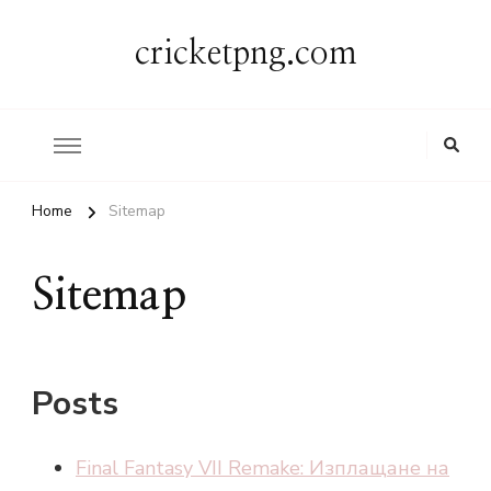
cricketpng.com
Home
Sitemap
Sitemap
Posts
Final Fantasy VII Remake: Изплащане на