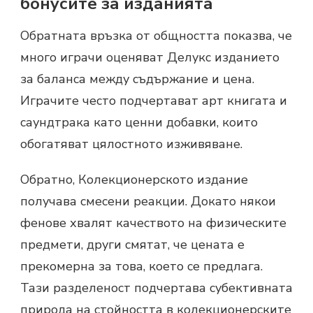
бонусите за изданията
Обратната връзка от общността показва, че
много играчи оценяват Делукс изданието
за баланса между съдържание и цена.
Играчите често подчертават арт книгата и
саундтрака като ценни добавки, които
обогатяват цялостното изживяване.
Обратно, Колекционерското издание
получава смесени реакции. Докато някои
фенове хвалят качеството на физическите
предмети, други смятат, че цената е
прекомерна за това, което се предлага.
Тази разделеност подчертава субективната
природа на стойността в колекционерските