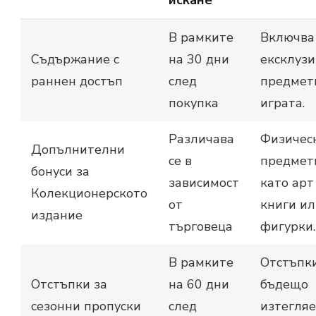
искане
В рамките
Включва
Съдържание с
на 30 дни
ексклуз
раннен достъп
след
предмет
покупка
играта.
Различава
Физичес
Допълнителни
се в
предмет
бонуси за
зависимост
като арт
Колекционерското
от
книги и
издание
търговеца
фигурки.
В рамките
Отстъпки
Отстъпки за
на 60 дни
бъдещо
сезонни пропуски
след
изтегля