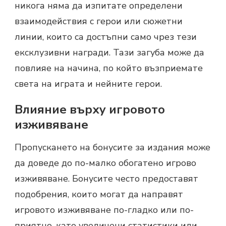
никога няма да изпитате определени
взаимодействия с герои или сюжетни
линии, които са достъпни само чрез тези
ексклузивни награди. Тази загуба може да
повлияе на начина, по който възприемате
света на играта и нейните герои.
Влияние върху игровото
изживяване
Пропускането на бонусите за издания може
да доведе до по-малко обогатено игрово
изживяване. Бонусите често предоставят
подобрения, които могат да направят
игровото изживяване по-гладко или по-
приятно, като увеличени статистики или