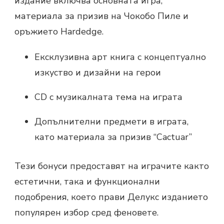
издание включва основната игра,
материала за призив на Чокобо Пиле и
оръжието Hardedge.
Ексклузивна арт книга с концептуално
изкуство и дизайни на герои
CD с музикалната тема на играта
Допълнителни предмети в играта,
като материала за призив “Cactuar”
Тези бонуси предоставят на играчите както
естетични, така и функционални
подобрения, което прави Делукс изданието
популярен избор сред феновете.