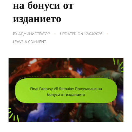
на бонуси от
изданието
BY
АДМИНИСТРАТОР
UPDATED ON
12/04/2026
ON
LEAVE A COMMENT
FINAL
FANTASY
VII
REMAKE:
ПОЛУЧАВАНЕ
НА
БОНУСИ
ОТ
ИЗДАНИЕТО